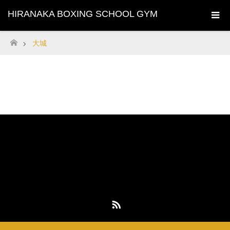
HIRANAKA BOXING SCHOOL GYM
大城
ホーム
HIRANAKA BOXING SCHOOL GYM
平仲ボクシングスクールジム
〒901-0201 沖縄県豊見城市真玉橋175-1
TEL : 098-856-7887 FAX : 098-850-5888
RSS