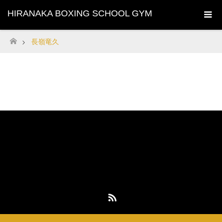
HIRANAKA BOXING SCHOOL GYM
長嶺竜久
ホーム
HIRANAKA BOXING SCHOOL GYM
平仲ボクシングスクールジム
〒901-0201 沖縄県豊見城市真玉橋175-1
TEL : 098-856-7887 FAX : 098-850-5888
RSS